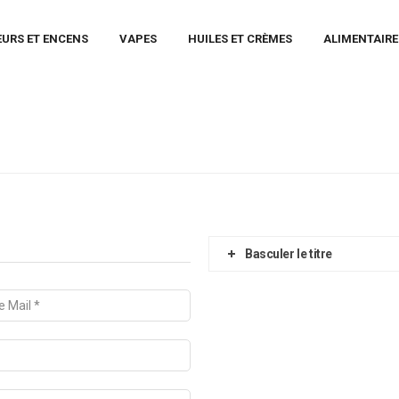
EURS ET ENCENS
VAPES
HUILES ET CRÈMES
ALIMENTAIRE
Basculer le titre
INFORMATIONS :
N
Politique de confidentialité
Mentions légales