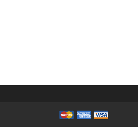
TELEPHONE
09 87 36 28 28
EMAIL
flowertown420@gmail.com
HORAIRES D'OUVERTURE
Mardi au Vendredi 18h à 20h Samedi de 11h à 18h