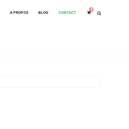
0
A PROPOS
BLOG
CONTACT
OTRE BOUTIQUE :
ADRESSE
23 rue Belfort 69004 Lyon - Croix-Rousse