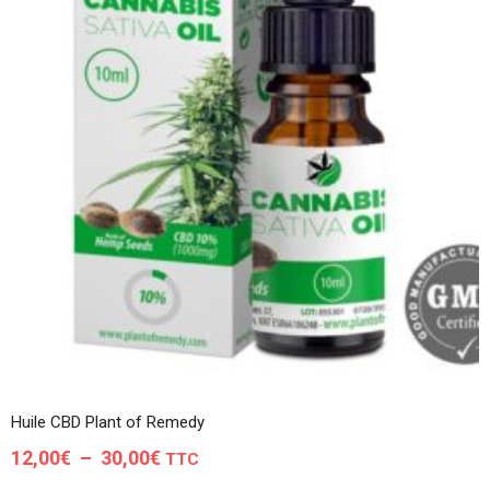
du
produit
Huile CBD Plant of Remedy
Plage
12,00
€
–
30,00
€
TTC
de
Ce