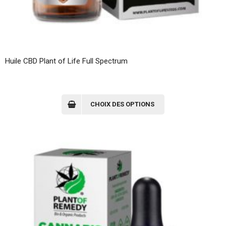
Huile CBD Plant of Life Full Spectrum
Ce
produit
CHOIX DES OPTIONS
a
plusieurs
variations.
Les
options
peuvent
être
choisies
sur
la
page