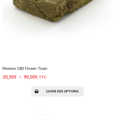
Résines CBD Flower-Town
Plage
20,00
€
–
90,00
€
TTC
de
Ce
produit
prix :
CHOIX DES OPTIONS
a
20,00€
plusieurs
à
variations.
Les
90,00€