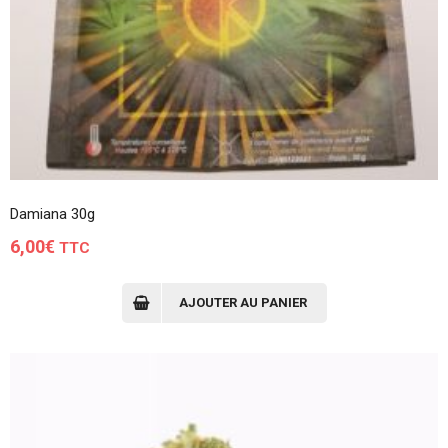
Damiana 30g
6,00
€
TTC
AJOUTER AU PANIER