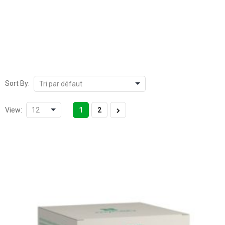
Sort By:
View:
1
2