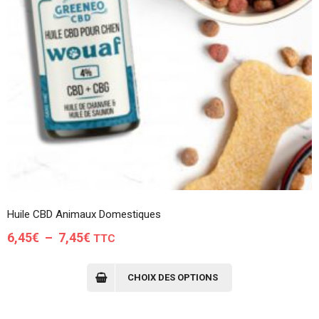
Huile CBD Animaux Domestiques
Plage
6,45
€
–
7,45
€
TTC
de
Ce
produit
prix :
CHOIX DES OPTIONS
a
6,45€
plusieurs
à
variations.