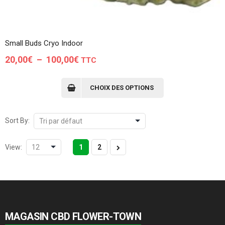
Small Buds Cryo Indoor
Plage
20,00
€
–
100,00
€
TTC
de
Ce
produit
prix :
CHOIX DES OPTIONS
a
20,00€
plusieurs
à
variations.
Sort By:
Les
100,00€
options
View:
1
2
peuvent
être
choisies
sur
la
page
MAGASIN CBD FLOWER-TOWN
du