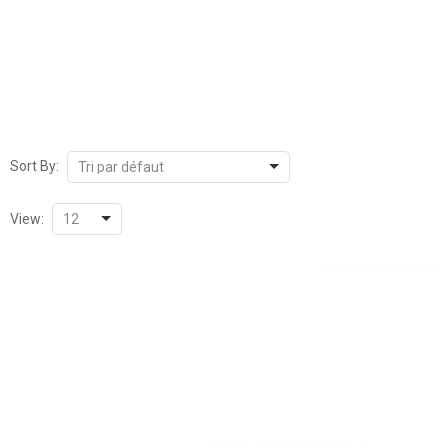
Sort By:
View: