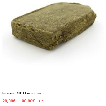
Résines CBD Flower-Town
Plage
20,00
€
–
90,00
€
TTC