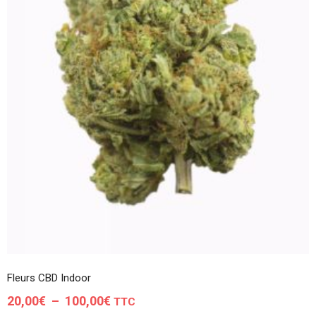
Fleurs CBD Indoor
Plage
20,00
€
–
100,00
€
TTC